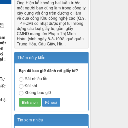
Ông Hiện kể khoảng hai tuần trước,
một người bạn cùng làm trong công ty
xây dựng với ông trên đường đi làm
về qua cổng Khu công nghệ cao (Q.9,
TP.HCM) có nhặt được một túi nilông
đựng các loại giấy tờ, gồm giấy
CMND mang tên Phạm Thị Minh
Nam
Hoàn (sinh ngày 8-8-1992, quê quán
một
Trung Hòa, Cầu Giấy, Hà...
ên
ký
Thăm dò ý kiến
i :
Bạn đã bao giờ đánh rơi giấy tờ?
Rất nhiều lần
T
ừ
Đôi khi
i
c
ế
Không bao giờ
nh
t
ặ
Tin xem nhiều