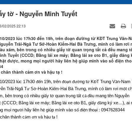
ấy tờ - Nguyễn Minh Tuyết
3/02/2025 22:13
/10/2023 lúc 17h30 đến 19h, trên đoạn đường từ KĐT Trung Văn-
guyễn Trãi-Ngã Tư Sở-Hoàn Kiếm-Hai Bà Trưng, mình có làm rơi 
màu xám, bên trong có nhiều giấy tờ quan trọng tất cả đều mang t
nh Tuyết (CCCD; Bằng lái xe máy; Bằng lái xe oto B1, giấy đăng 
nhặt được, mong mọi người hãy liên hệ giúp mình vào số điện thoạ
44
n chân thành cảm ơn và hậu tạ !
/10/2023 lúc 17h30
n 19h, trên
o
n
ng t
K
T Trung V
n-Nam 
đế
đ
ạ
đườ
ừ
Đ
ă
y
n Trãi-Ngã T
S
-Hoàn Ki
m-Hai Bà Tr
ng, mình có làm r
i m
t ch
ễ
ư
ở
ế
ư
ơ
ộ
, bên trong có nhi
u gi
y t
quan tr
ng t
t c
u mang tên Nguy
n
ề
ấ
ờ
ọ
ấ
ả
đề
ễ
t (CCCD; B
ng lái xe máy; B
ng lái xe oto B1, gi
y
ng ký xe…), ai 
ằ
ằ
ấ
đă
ng m
i ng
i hãy liên h
giúp mình vào s
i
n tho
i : 0947628344
ọ
ườ
ệ
ố
đ
ệ
ạ
 chân thành c
m
n và h
u t
!
ả
ơ
ậ
ạ