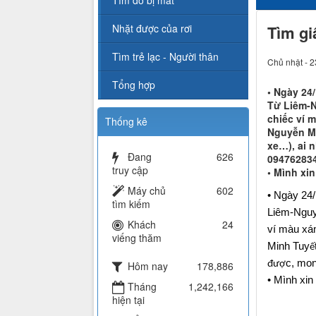
Tìm đồ bị mất
Nhặt được của rơi
Tìm gi
Tìm trẻ lạc - Người thân
Chủ nhật - 2
Tổng hợp
• Ngày 24
Từ Liêm-N
chiếc ví 
Thống kê
Nguyễn Mi
xe…), ai 
Đang
626
09476283
truy cập
• Mình xi
Máy chủ
602
• Ngày 24
tìm kiếm
Liêm-Ngu
Khách
24
ví màu xám
viếng thăm
Minh Tuy
ế
c, mo
Hôm nay
178,886
đượ
• Mình xin
Tháng
1,242,166
hiện tại