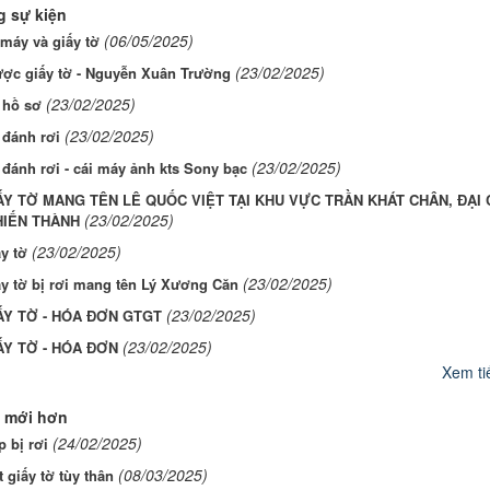
 sự kiện
(06/05/2025)
máy và giấy tờ
(23/02/2025)
ược giấy tờ - Nguyễn Xuân Trường
(23/02/2025)
 hồ sơ
(23/02/2025)
 đánh rơi
(23/02/2025)
đánh rơi - cái máy ảnh kts Sony bạc
ẤY TỜ MANG TÊN LÊ QUỐC VIỆT TẠI KHU VỰC TRẦN KHÁT CHÂN, ĐẠI 
(23/02/2025)
HIẾN THÀNH
(23/02/2025)
y tờ
(23/02/2025)
y tờ bị rơi mang tên Lý Xương Căn
(23/02/2025)
ẤY TỜ - HÓA ĐƠN GTGT
(23/02/2025)
ẤY TỜ - HÓA ĐƠN
Xem tiế
 mới hơn
(24/02/2025)
 bị rơi
(08/03/2025)
 giấy tờ tùy thân