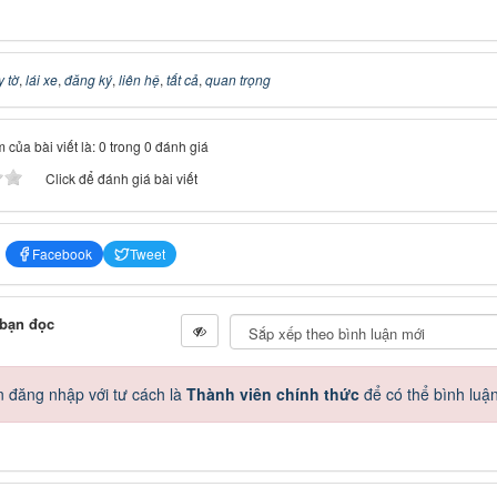
y tờ
,
lái xe
,
đăng ký
,
liên hệ
,
tất cả
,
quan trọng
 của bài viết là: 0 trong 0 đánh giá
Click để đánh giá bài viết
Facebook
Tweet
 bạn đọc
 đăng nhập với tư cách là
Thành viên chính thức
để có thể bình luậ