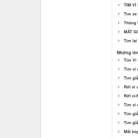
TÌM VÍ 
Tìm xe 
Thông 
MẤT GI
Tìm lại
Những tin
Tìm Ví 
Tìm ví
Tìm gi
Rới ví 
Rớt ví
Tìm ví 
Tìm gi
Tìm gi
Mất bó