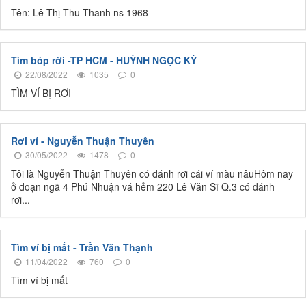
Tên: Lê Thị Thu Thanh ns 1968
Tìm bóp rời -TP HCM - HUỲNH NGỌC KỲ
22/08/2022
1035
0
TÌM VÍ BỊ RƠI
Rơi ví - Nguyễn Thuận Thuyên
30/05/2022
1478
0
Tôi là Nguyễn Thuận Thuyên có đánh rơi cái ví màu nâuHôm nay
ở đoạn ngã 4 Phú Nhuận vá hẻm 220 Lê Văn Sĩ Q.3 có đánh
rơi...
Tìm ví bị mất - Trần Văn Thạnh
11/04/2022
760
0
Tìm ví bị mất