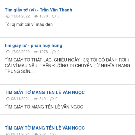
Tìm giấy tờ (ví) - Trần Văn Thạnh
11/04/2022
1070
0
Tôi bị mất cái ví màu đen
tìm giấy tờ - phan huy hùng
17/02/2022
1078
0
TÌM GIẤY TỜ THẤT LẠC. CHIỀU NGÀY 13/2 TÔI CÓ ĐÁNH RƠI 1
CÁI VÍ MÀU NÂU. TRÊN ĐƯỜNG DI CHUYỂN TỪ NGHĨA TRANG
TRUNG SƠN...
TÌM GIẤY TỜ MANG TÊN LÊ VĂN NGỌC
08/11/2021
849
0
TÌM GIẤY TỜ MANG TÊN LÊ VĂN NGỌC
TÌM GIẤY TỜ MANG TÊN LÊ VĂN NGỌC
08/11/2021
932
0