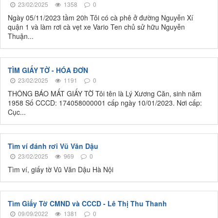
23/02/2025
1358
0
Ngày 05/11/2023 tầm 20h Tôi có cà phê ở đường Nguyễn Xí
quận 1 và làm rơi cà vẹt xe Vario Ten chủ sử hữu Nguyễn
Thuận...
TÌM GIẤY TỜ - HÓA ĐƠN
23/02/2025
1191
0
THÔNG BÁO MẤT GIẤY TỜ Tôi tên là Lý Xương Căn, sinh năm
1958 Số CCCD: 174058000001 cấp ngày 10/01/2023. Nơi cấp:
Cục...
Tìm ví đánh rơi Vũ Văn Dậu
23/02/2025
969
0
Tìm ví, giấy tờ Vũ Văn Dậu Hà Nội
Tìm Giấy Tờ CMND và CCCD - Lê Thị Thu Thanh
09/09/2022
1381
0