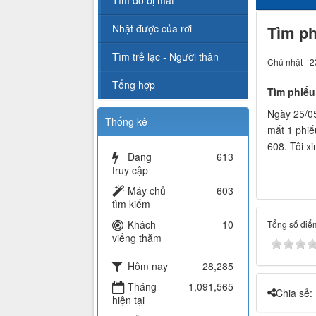
Tìm đồ bị mất
Nhặt được của rơi
Tìm ph
Tìm trẻ lạc - Người thân
Chủ nhật - 2
Tổng hợp
Tìm phiếu
Ngày 25/05
Thống kê
mất 1 phiế
608. Tôi x
Đang
613
truy cập
Máy chủ
603
tìm kiếm
Khách
10
Tổng số điểm
viếng thăm
Hôm nay
28,285
Tháng
1,091,565
Chia sẻ:
hiện tại