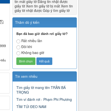
tin mất giấy tờ Đăng tin nhặt được
giấy tờ Xem tin giấy tờ bị mất Xem tin
giấy tờ nhặt được Góp ý tìm giấy tờ
Thăm dò ý kiến
Bạn đã bao giờ đánh rơi giấy tờ?
Rất nhiều lần
 999
Đôi khi
Không bao giờ
Hiếu
Tin xem nhiều
Tìm giấy tờ mang tên TRẦN BÁ
TRỌNG
Tìm ví đánh rơi - Phạm Phi Phương
TÌM TÚI ĐEO NAM