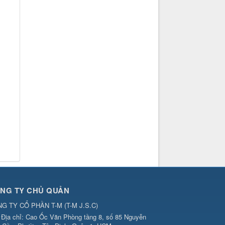
NG TY CHỦ QUẢN
G TY CỔ PHẦN T-M
(
T-M J.S.C
)
Địa chỉ:
Cao Ốc Văn Phòng tầng 8, số 85 Nguyễn