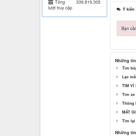
Tổng
339,819,305
lượt truy cập
Ý kiến
Bạn cần
Những tin
Tìm bóp
Lạc mất
TÌM VÍ 
Tìm xe 
Thông 
MẤT GI
Tìm lại
Những tin