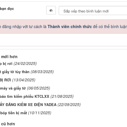
 bạn đọc
 đăng nhập với tư cách là
Thành viên chính thức
để có thể bình luậ
 mới hơn
(24/02/2025)
 bị rơi
(08/03/2025)
 giấy tờ tùy thân
(13/04/2025)
BỊ RƠI
(06/05/2025)
máy và giấy tờ
(21/08/2025)
báo tìm kiếm phiếu KTCLXX
(22/09/2025)
ẤY ĐĂNG KIỂM XE ĐIỆN YADEA
(10/11/2025)
 bóp tiền bị mất
 cũ hơn