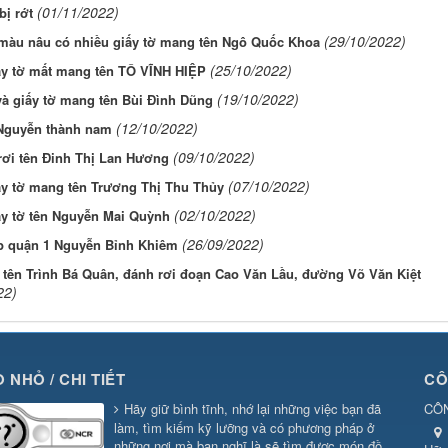
(01/11/2022)
bị rớt
(29/10/2022)
 màu nâu có nhiều giấy tờ mang tên Ngô Quốc Khoa
(25/10/2022)
ấy tờ mất mang tên TÔ VĨNH HIỆP
(19/10/2022)
và giấy tờ mang tên Bùi Đình Dũng
(12/10/2022)
-Nguyễn thành nam
(09/10/2022)
rơi tên Đinh Thị Lan Hương
(07/10/2022)
ấy tờ mang tên Trương Thị Thu Thủy
(02/10/2022)
ấy tờ tên Nguyễn Mai Quỳnh
(26/09/2022)
p quận 1 Nguyễn Bỉnh Khiêm
 tên Trình Bá Quân, đánh rơi đoạn Cao Văn Lầu, đường Võ Văn Kiệt
22)
 NHỎ / CHI TIẾT
CÔ
Hãy giữ bình tĩnh, nhớ lại những việc bạn đã
CÔN
làm, tìm kiếm kỹ lưỡng và có phương pháp ở
những nơi mà bạn nghĩ là sẽ tìm được món đồ