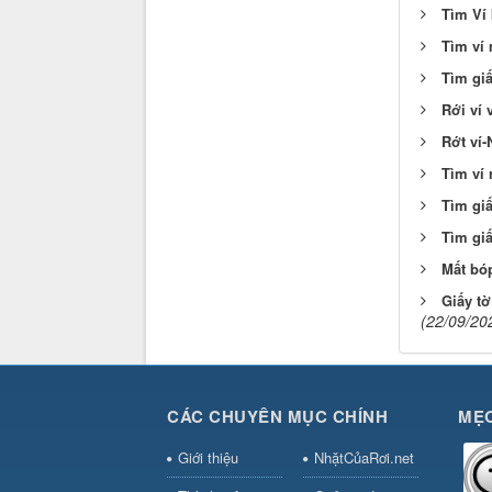
Tìm Ví 
Tìm ví
Tìm gi
Rới ví 
Rớt ví
Tìm ví 
Tìm gi
Tìm gi
Mất bó
Giấy tờ
(22/09/20
CÁC CHUYÊN MỤC CHÍNH
MẸO
Giới thiệu
NhặtCủaRơi.net