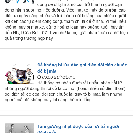
dụng để đi lại mà nó còn trở thành người bạn
đồng hành suốt mọi nẻo đường. Việc mất xe máy do bị trộm cắp
diễn ra ngày càng nhiều và trở thành nỗi lo lắng của nhiều người
khi đến các tụ điểm công cộng, thậm chí là để ở nhà. Vì thế, nếu
không may bị mất xe, đừng hoảng loạn hay buông xuôi, hãy tìm
đến Nhặt Của Rơi - 0711.vn như là một giải pháp “cứu cánh” hiệu
quả trong trường hợp này.
Để không bị lừa đảo gọi điện đòi tiền chuộc
đồ bị mất
08:33 21/10/2015
Hệ thống có nhận được rất nhiều phản hồi từ
những người đăng tin rơi đồ là có một (hoặc nhiều số điện thoại)
gọi điện tới đe dọa, đòi tiền chuộc lại giấy tờ bị mất, làm những
người mất đồ không may lại càng thêm lo lắng
Tấm gương nhặt được của rơi trả người
đánh mất