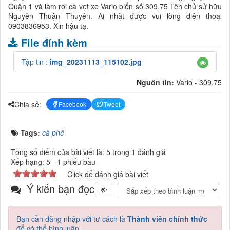
Quận 1 và làm rơi cà vẹt xe Vario biển số 309.75 Tên chủ sử hữu
Nguyễn Thuận Thuyên. Ai nhặt được vui lòng điện thoại
0903836953. Xin hậu tạ.
File đính kèm
Tập tin :
img_20231113_115102.jpg
Nguồn tin:
Vario - 309.75
Chia sẻ:
Facebook
Tweet
Tags:
cà phê
Tổng số điểm của bài viết là: 5 trong 1 đánh giá
Xếp hạng:
5
-
1
phiếu bầu
Click để đánh giá bài viết
Ý kiến bạn đọc
Bạn cần đăng nhập với tư cách là
Thành viên chính thức
để có thể bình luận