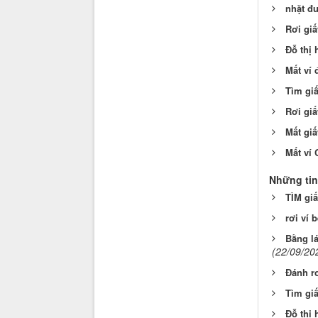
nhặt đ
Rơi gi
Đỗ thị
Mất ví 
Tìm gi
Rơi giấ
Mất gi
Mất ví 
Những tin
TÌM giấ
rơi ví 
Bằng lá
(22/09/20
Đánh r
Tìm gi
Đỗ thị