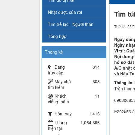
Tìm đồ bị mất
Nhặt được của rơi
Tìm tú
Tìm trẻ lạc - Người thân
Thứ tư - 23/
Tổng hợp
Ngày đăng
Ngày nhặt
Vị trí: Qu
Thống kê
Nội dung:
hồ sơ đất
Đang
614
A/C nhặt 
truy cập
và Hậu Tạ
Máy chủ
603
Thông tin l
tìm kiếm
Trần thanh
Khách
11
09030685
viếng thăm
E20G/56 ấ
Hôm nay
1,416
Tháng
1,064,696
hiện tại