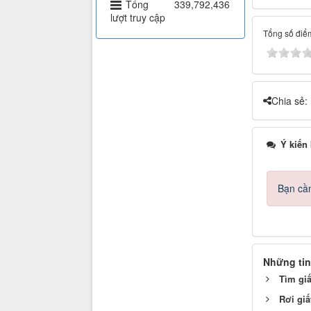
Tổng
339,792,436
lượt truy cập
Tổng số điểm
Chia sẻ:
Ý kiến
Bạn cần
Những tin
Tìm giấ
Rơi giấ