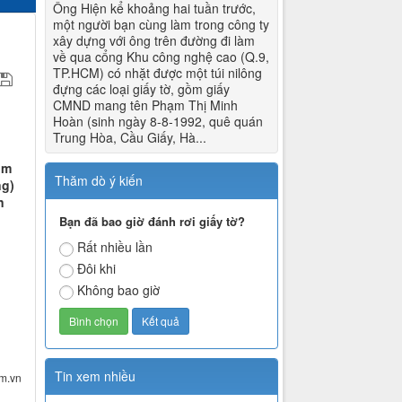
Ông Hiện kể khoảng hai tuần trước,
một người bạn cùng làm trong công ty
xây dựng với ông trên đường đi làm
về qua cổng Khu công nghệ cao (Q.9,
TP.HCM) có nhặt được một túi nilông
đựng các loại giấy tờ, gồm giấy
CMND mang tên Phạm Thị Minh
Hoàn (sinh ngày 8-8-1992, quê quán
Trung Hòa, Cầu Giấy, Hà...
ồm
Thăm dò ý kiến
ng)
n
Bạn đã bao giờ đánh rơi giấy tờ?
Rất nhiều lần
Đôi khi
Không bao giờ
Tin xem nhiều
om.vn