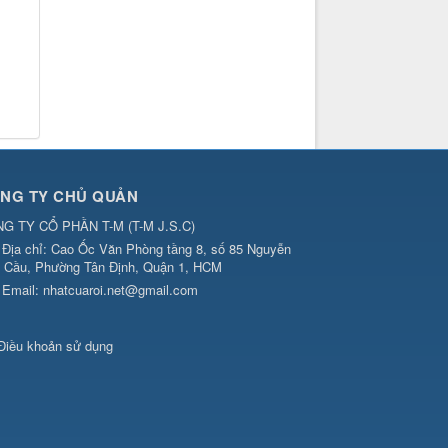
NG TY CHỦ QUẢN
G TY CỔ PHẦN T-M
(
T-M J.S.C
)
Địa chỉ:
Cao Ốc Văn Phòng tầng 8, số 85 Nguyễn
 Cầu, Phường Tân Định, Quận 1, HCM
Email:
nhatcuaroi.net@gmail.com
Điều khoản sử dụng