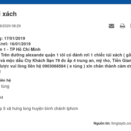
i xách
09/2020 08:29
: 17/01/2019
/rơi: 16/01/2019
ận 1 - TP Hồ Chí Minh
 Trên đường alexande quận 1 tôi có đánh rơi 1 chiếc túi xách ( g
 và mộc dấu Cty Khách Sạn 79 đc ấp 4 trung an, mỹ tho, Tiền Gia
được vui lòng liên hệ 0903068584 ( e tùng ) xin chân thành cảm ơ
!
iên hệ
 tùng
84
p 5 xã hưng long huyện bình chánh tphcm
Nguồn tin:
timgiayto.c