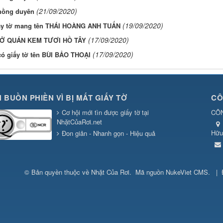
(21/09/2020)
 hồng duyên
(19/09/2020)
ấy tờ mang tên THÁI HOÀNG ANH TUẤN
(17/09/2020)
 Ở QUÁN KEM TƯƠI HỒ TÂY
(17/09/2020)
có giấy tờ tên BÙI BẢO THOẠI
 BUỒN PHIỀN VÌ BỊ MẤT GIẤY TỜ
CÔ
Cơ hội mới tìn được giấy tờ tại
CÔN
NhặtCủaRơi.net
Hữu
Đon giản - Nhanh gọn - Hiệu quả
© Bản quyền thuộc về
Nhặt Của Rơi
.
Mã nguồn
NukeViet CMS
.
|