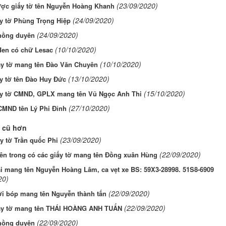
(23/09/2020)
ược giấy tờ tên Nguyễn Hoàng Khanh
(24/09/2020)
ấy tờ Phùng Trọng Hiệp
(24/09/2020)
 hồng duyên
(10/10/2020)
đen có chữ Lesac
(10/10/2020)
ấy tờ mang tên Đào Văn Chuyên
(13/10/2020)
y tờ tên Đào Huy Đức
(15/10/2020)
ấy tờ CMND, GPLX mang tên Vũ Ngọc Anh Thi
(27/10/2020)
CMND tên Lý Phi Đỉnh
 cũ hơn
(23/09/2020)
y tờ Trần quốc Phi
(22/09/2020)
bên trong có các giấy tờ mang tên Đồng xuân Hùng
i mang tên Nguyễn Hoàng Lâm, ca vẹt xe BS: 59X3-28998. 51S8-6909
20)
(22/09/2020)
ơi bóp mang tên Nguyễn thành tấn
(22/09/2020)
ấy tờ mang tên THÁI HOÀNG ANH TUẤN
(22/09/2020)
 hồng duyên